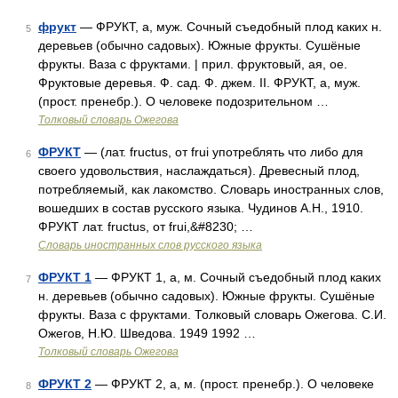
фрукт
— ФРУКТ, а, муж. Сочный съедобный плод каких н.
5
деревьев (обычно садовых). Южные фрукты. Сушёные
фрукты. Ваза с фруктами. | прил. фруктовый, ая, ое.
Фруктовые деревья. Ф. сад. Ф. джем. II. ФРУКТ, а, муж.
(прост. пренебр.). О человеке подозрительном …
Толковый словарь Ожегова
ФРУКТ
— (лат. fructus, от frui употреблять что либо для
6
своего удовольствия, наслаждаться). Древесный плод,
потребляемый, как лакомство. Словарь иностранных слов,
вошедших в состав русского языка. Чудинов А.Н., 1910.
ФРУКТ лат. fructus, от frui,&#8230; …
Словарь иностранных слов русского языка
ФРУКТ 1
— ФРУКТ 1, а, м. Сочный съедобный плод каких
7
н. деревьев (обычно садовых). Южные фрукты. Сушёные
фрукты. Ваза с фруктами. Толковый словарь Ожегова. С.И.
Ожегов, Н.Ю. Шведова. 1949 1992 …
Толковый словарь Ожегова
ФРУКТ 2
— ФРУКТ 2, а, м. (прост. пренебр.). О человеке
8