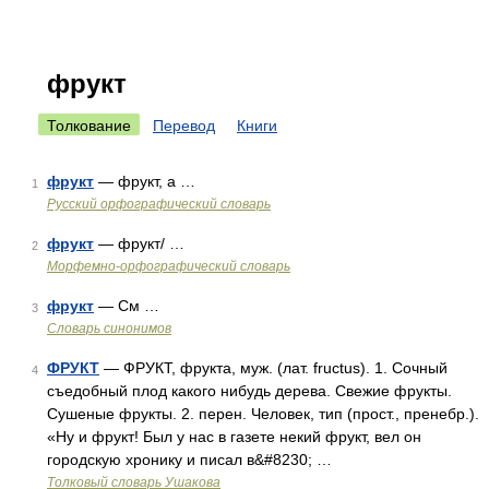
фрукт
Толкование
Перевод
Книги
фрукт
— фрукт, а …
1
Русский орфографический словарь
фрукт
— фрукт/ …
2
Морфемно-орфографический словарь
фрукт
— См …
3
Словарь синонимов
ФРУКТ
— ФРУКТ, фрукта, муж. (лат. fructus). 1. Сочный
4
съедобный плод какого нибудь дерева. Свежие фрукты.
Сушеные фрукты. 2. перен. Человек, тип (прост., пренебр.).
«Ну и фрукт! Был у нас в газете некий фрукт, вел он
городскую хронику и писал в&#8230; …
Толковый словарь Ушакова